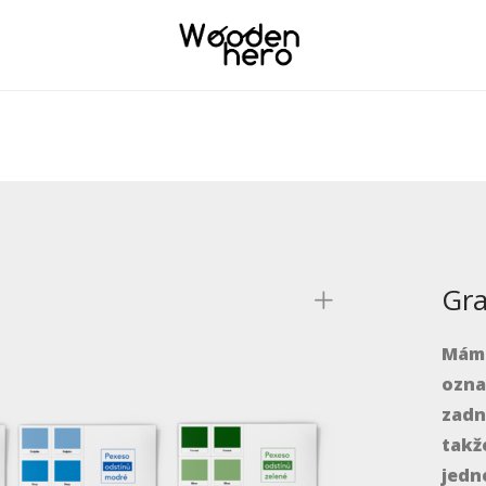
22518/woodenhero_cz/www/wp-content/themes/savoy/inclu
Gra
Máme
ozna
zadn
takž
jedn