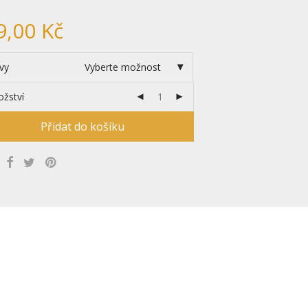
9,00
Kč
vy
Vyberte možnost
žství
Přidat do košíku