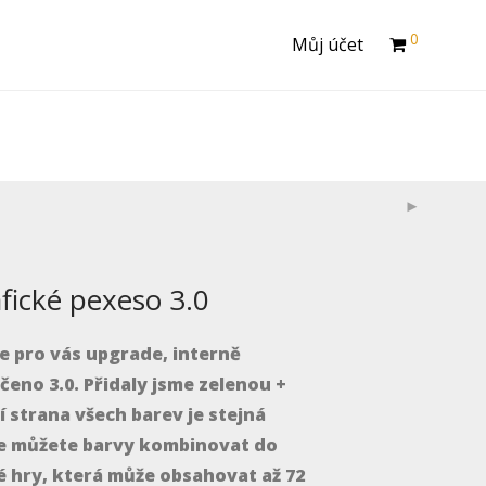
0
Můj účet
des/options/ReduxCore/inc/class.redux_filesystem.php
fické pexeso 3.0
 pro vás upgrade, interně
čeno 3.0. Přidaly jsme zelenou +
í strana všech barev je stejná
e můžete barvy kombinovat do
é hry, která může obsahovat až 72