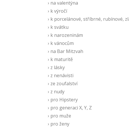
› na valentýna
› k výročí
› k porcelánové, stříbrné, rubínové, 
› k svátku
› k narozeninám
› k vánocům
› na Bar Mitzvah
› k maturitě
› z lásky
› z nenávisti
› ze zoufalství
› z nudy
› pro Hipstery
› pro generaci X, Y, Z
› pro muže
› pro ženy