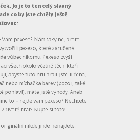
ček. Jo je to ten celý slavný
ade co by jste chtěly ještě
pšovat?
e Vám pexeso? Nám taky ne, proto
vytvořili pexeso, které zaručeně
de vůbec nikomu. Pexeso zvýší
raci všech okolo včetně těch, kteří
ují, abyste tuto hru hráli. Jste-li žena,
ač nebo míchačka barev (pozor, také
é pohlaví!), máte jisté výhody. Aneb
íme to – nejde vám pexeso? Nechcete
 v životě hrát? Kupte si toto!
originální nikde jinde nenajdete.