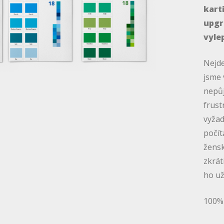
karti
upgr
vyle
Nejd
jsme 
nepůj
frust
vyžad
počít
žensk
zkrát
ho už
100% 