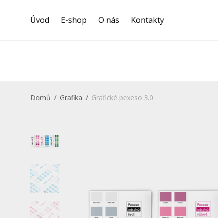
Úvod
E-shop
O nás
Kontakty
Warning
: Creating default object from empty value in
/data/www/
on line
29
Domů
/
Grafika
/
Grafické pexeso 3.0