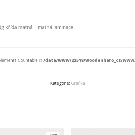
00g křída matná | matná laminace
mplements Countable in
/data/www/22518/woodenhero_cz/www/
Kategorie:
Grafika